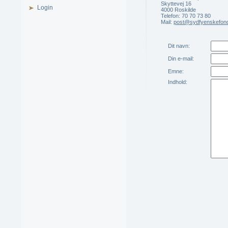
Skyttevej 16
Login
4000 Roskilde
Telefon: 70 70 73 80
Mail:
post@sydfyenskefon
Dit navn:
Din e-mail:
Emne:
Indhold: