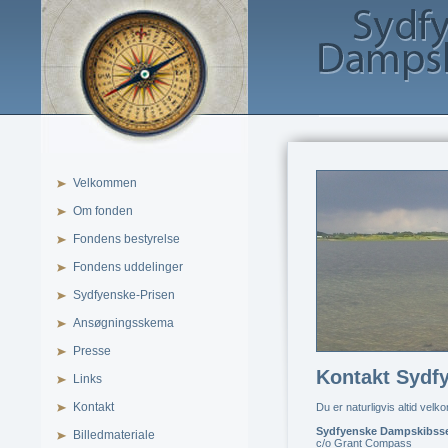
Velkommen
Om fonden
Fondens bestyrelse
Fondens uddelinger
Sydfyenske-Prisen
Ansøgningsskema
Presse
Kontakt Sydf
Links
Kontakt
Du er naturligvis altid vel
Sydfyenske Dampskibss
Billedmateriale
c/o Grant Compass